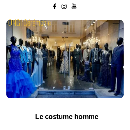
Skip
to
ONGI Cérémonie
content
Men
Le costume homme