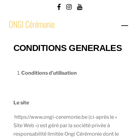
Skip
to
ONGI Cérémonie
content
Men
CONDITIONS GENERALES
Conditions d’utilisation
Le site
https://www.ongi-ceremonie.be (ci-après le «
Site Web ») est géré par la société privée à
responsabilité limitée Ongi Cérémonie dont le