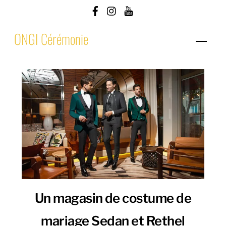
Skip
to
ONGI Cérémonie
content
Men
Un magasin de costume de
mariage Sedan et Rethel