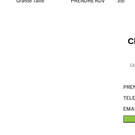
Grande Taille
PRENDRE RDV
Job
C
Un
PRE
TEL
EMA