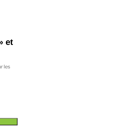
» et
r les